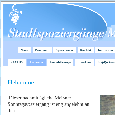
Neues
Programm
Spaziergänge
Kontakt
Impressum
NACHTS
Hebamme
Immobilientage
ExtraTour
Sta(d)tt-Ges
Hebamme
Dieser nachmittägliche Meißner
Sonntagsspaziergang ist eng angelehnt an
den