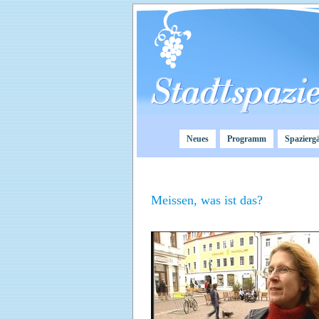
Neues
Programm
Spazierg
Meissen, was ist das?